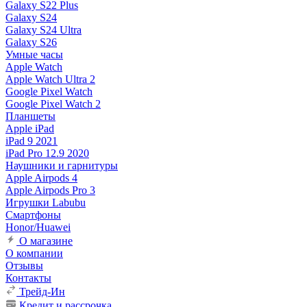
Galaxy S22 Plus
Galaxy S24
Galaxy S24 Ultra
Galaxy S26
Умные часы
Apple Watch
Apple Watch Ultra 2
Google Pixel Watch
Google Pixel Watch 2
Планшеты
Apple iPad
iPad 9 2021
iPad Pro 12.9 2020
Наушники и гарнитуры
Apple Airpods 4
Apple Airpods Pro 3
Игрушки Labubu
Смартфоны
Honor/Huawei
О магазине
О компании
Отзывы
Контакты
Трейд-Ин
Кредит и рассрочка