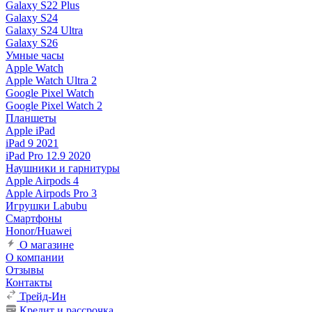
Galaxy S22 Plus
Galaxy S24
Galaxy S24 Ultra
Galaxy S26
Умные часы
Apple Watch
Apple Watch Ultra 2
Google Pixel Watch
Google Pixel Watch 2
Планшеты
Apple iPad
iPad 9 2021
iPad Pro 12.9 2020
Наушники и гарнитуры
Apple Airpods 4
Apple Airpods Pro 3
Игрушки Labubu
Смартфоны
Honor/Huawei
О магазине
О компании
Отзывы
Контакты
Трейд-Ин
Кредит и рассрочка